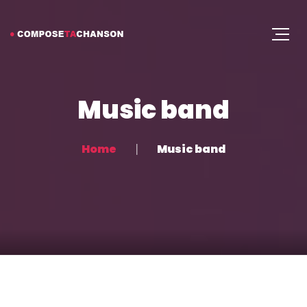
Music band
Home
Music band